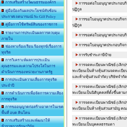
การเสริมสร้างวัฒนธรรมองค์กร
การขอต่อใบอนุญาตประกอบกิจ
ปฏิกูล
คู่มือป้องกันผลประโยชน์ทับซ้อน
ประกาศเจตนารมณ์ No Gilf Policy
การขอใบอนุญาตประกอบกิจการ
คู่มือการใช้ทรัพย์สินของราชการ
ปฏิกูล
รายงานการประเมินผลการควบคุม
การขอต่อใบอนุญาตประกอบกิจก
ภายใน
การขอใบอนุญาตประกอบกิจการ
ช่องทางร้องเรียน ร้องทุกข์เรื่องการ
ทุจริต
การรับชำระภาษีป้าย
การวิเคราะห์ผลการประเมิน
การจดทะเบียนพาณิชย์ (เลิกป
คุณธรรมและความโปร่งใสในการ
ทะเบียนเป็นห้างหุ้นส่วนจดทะเบียน (ห้างหุ้นส่วนสามัญนิติบุค
ดำเนินการของหน่วยงานภาครัฐ
และห้างหุ้นส่วนจำกัด) บริษัทจำก
การประเมินความเสี่ยงการทุจริต
ประจำปี
การจดทะเบียนพาณิชย์ (เลิกป
ทะเบียนเป็นนิติบุคคลที่ตั้งขึ้น
การดำเนินการเพื่อจัดการความเสียง
การทุจริต
การจดทะเบียนพาณิชย์ (เลิกป
การขออนุญาตก่อสร้างอาคารในเขต
ทะเบียนเป็นห้างหุ้นส่วนสามัญ คณ
พื้นที่ อบต.หินโคน
การจดทะเบียนพาณิชย์ (เลิกป
การเสริมสร้างและพัฒนาให้
ทะเบียนเป็นบุคคลธรรมดา
ข้าราชการรักษาวินัย