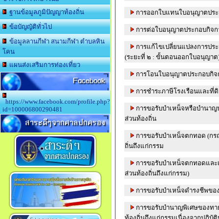
ฐานข้อมูลภูมิปัญญาท้องถิ่น
การออกใบแทนใบอนุญาตประกอ
ข้อบัญญัติทั่วไป
การต่อใบอนุญาตประกอบกิจกา
ข้อมูลลานกีฬา สนามกีฬา ตำบลหิน
การแก้ไขเปลี่ยนแปลงการประก
โคน
(ระยะที่ ๒ : ขั้นตอนออกใบอนุญาต
แผนส่งเสริมการท่องเที่ยว
การโอนใบอนุญาตประกอบกิจกา
Facebook
การชำระภาษีโรงเรือนและที่ด
https://www.facebook.com/profile.php?
การขอรับบำเหน็จหรือบำนาญป
id=100006800290481
ส่วนท้องถิ่น
สาระดีๆจากศาลปกครอง
การขอรับบำเหน็จตกทอด (กรณ
ถิ่นถึงแก่กรรม
การขอรับบำเหน็จตกทอดและเงิ
ส่วนท้องถิ่นถึงแก่กรรม)
การขอรับบำเหน็จดำรงชีพของ
การขอรับบำนาญพิเศษของทาย
ท้องถิ่นถึงแก่กรรมเนื่องจากปฏิบัติห