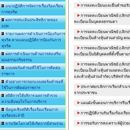
การลงทะเบียนและยื่นคำขอรับเงิ
แนวปฏิบัติการจัดการเรื่องร้องเรียน
การทุจริต
การจดทะเบียนพาณิชย์ (เลิกป
ผลการประเมินประสิทธิภาพของ
ทะเบียนเป็นบุคคลธรรมดา
อปท.
การจดทะเบียนพาณิชย์ (เลิกป
รายงานผลการดำเนินการป้องกันการ
ทะเบียนเป็นห้างหุ้นส่วนสามัญ คณ
ทุจริต ตามแผนปฎิบ้ติการป้องกันการ
ทุจริต
การจดทะเบียนพาณิชย์ (เลิกป
ผลการดำเนินงานด้านการส่งเสริม
ทะเบียนเป็นนิติบุคคลที่ตั้งขึ้น
คุณธรรมจริยธรรม
การจดทะเบียนพาณิชย์ (เลิกป
แบบฟอร์มคำขอที่ใช้ในการติดต่อ
ทะเบียนเป็นห้างหุ้นส่วนจดทะเบียน
ราชการ
และห้างหุ้นส่วนจำกัด) บริษัทจำก
ตัวอย่างการกรอกแบบฟอร์มคำขอที่
ประกาศยกเลิกการเรียกสำเนา
ใช้ในการติดต่อราชการ
จากประชาชน
สถิติการให้บริการ ผลการสำรวจ
ความพึงพอใจในการบริการ
แผนผังขั้นตอนการบริการรีบเรื่
ข้อมูลเชิงสถิติเรื่องร้องเรียนการ
การปฏิบัติงานรับเรื่องร้องเรียน
ทุจริตประจำปี
การขอรับการสงเคราะห์ผู้ป่วย
การเปิดโอกาสให้เกิดการมีส่วนร่วม