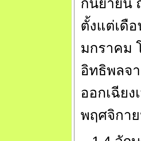
กันยายน ฤ
ตั้งแต่เดื
มกราคม โ
อิทธิพลจ
ออกเฉียงเ
พฤศจิกาย