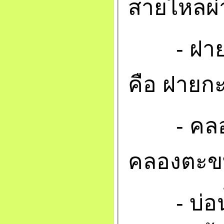
สายไหลผ่
- ฝายจำ
คือ ฝายกะ
- คลอง 
คลองตะข
- บ่อน้ำ