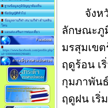
ฐานข้อมูลภูมิปัญญาท้องถิ่น
จังหวัดบ
ข้อบัญญัติทั่วไป
ข้อมูลลานกีฬา สนามกีฬา ตำบลหิน
โคน
ลักษณะภู
แผนส่งเสริมการท่องเที่ยว
Facebook
มรสุมเขตร้
https://www.facebook.com/profile.php?
id=100006800290481
สาระดีๆจากศาลปกครอง
ฤดูร้อน เริ
กุมภาพันธ
ฤดูฝน เริ่ม