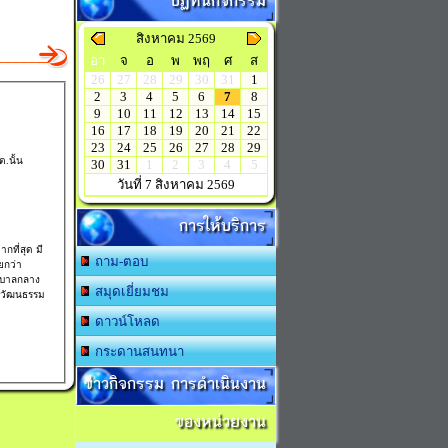
ปฏิทินกิจกรรม
สิงหาคม 2569
อา
จ
อ
พ
พฤ
ศ
ส
26
27
28
29
30
31
1
2
3
4
5
6
7
8
9
10
11
12
13
14
15
16
17
18
19
20
21
22
23
24
25
26
27
28
29
.นั้น
30
31
1
2
3
4
5
วันที่ 7 สิงหาคม 2569
การให้บริการ
ที่สุด มี
ถาม-ตอบ
ยกว่า
ัฐบาลกลาง
สมุดเยี่ยมชม
ละวัฒนธรรม
ดาวน์โหลด
กระดานสนทนา
ข่าวกิจกรรม การดำเนินงาน
ของหน่วยงาน