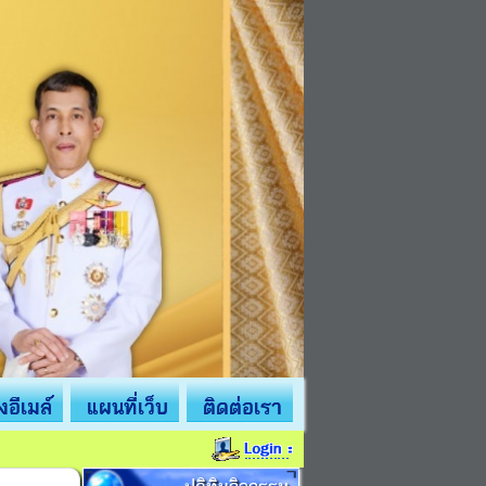
่งอีเมล์
แผนที่เว็บ
ติดต่อเรา