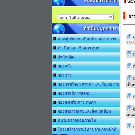
อบต.ในเครือข่าย
หน้
ข่า
ทำเนียบบุคลากร
ข
คณะผู้บริหาร - หัวหน้าส่วนราชการ
2566
ทำเนียบสมาชิกสภา อบต.
ป
สำนักปลัด
กองคลัง
ก
กองช่าง
ป
กองการศึกษา ศาสนา และวัฒนธรรม
เป็น
กองสวัสดิการสังคม
ก
กองส่งเสริมการเกษตร
ค
กองสาธารณสุขและสิ่งแวดล้อม
หน่วยตรวจสอบภายใน
ป
โครงสร้างการบริหาร อำนาจหน้าที่