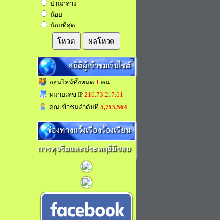
ปานกลาง
น้อย
น้อยที่สุด
โหวต
ผลโหวต
สถิติผู้เข้าชมเว็บไซต์
ออนไลน์ทั้งหมด
1
คน
หมายเลข IP
216.73.217.61
คุณเข้าชมลำดับที่
5,753,564
ช่องทางแจ้งเรื่องร้องเรียน
การทุจริตและประพฤติมิชอบ