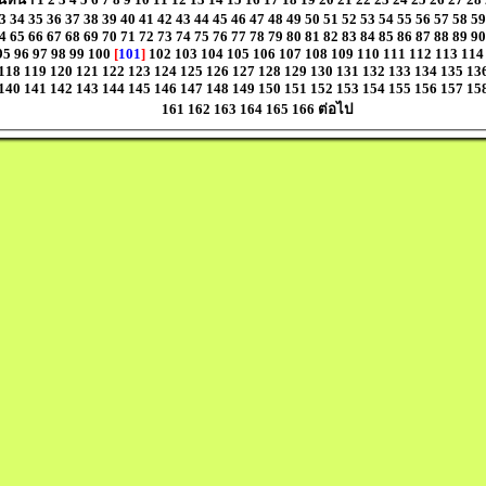
3
34
35
36
37
38
39
40
41
42
43
44
45
46
47
48
49
50
51
52
53
54
55
56
57
58
59
4
65
66
67
68
69
70
71
72
73
74
75
76
77
78
79
80
81
82
83
84
85
86
87
88
89
90
95
96
97
98
99
100
[
101
]
102
103
104
105
106
107
108
109
110
111
112
113
114
118
119
120
121
122
123
124
125
126
127
128
129
130
131
132
133
134
135
13
140
141
142
143
144
145
146
147
148
149
150
151
152
153
154
155
156
157
15
161
162
163
164
165
166
ต่อไป