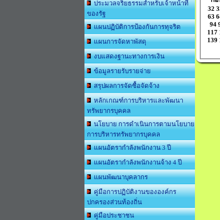
ประมวลจริยธรรมสำหรับเจ้าหน้าที่
32
3
ของรัฐ
63
6
94
แผนปฏิบัติการป้องกันการทุจริต
117
139
แผนการจัดหาพัสดุ
งบแสดงฐานะทางการเงิน
ข้อมูลรายรับรายจ่าย
สรุปผลการจัดซื้อจัดจ้าง
หลักเกณฑ์การบริหารและพัฒนา
ทรัพยากรบุคคล
นโยบาย การดำเนินการตามนโยบาย
การบริหารทรัพยากรบุคคล
แผนอัตรากำลังพนักงาน 3 ปี
แผนอัตรากำลังพนักงานจ้าง 4 ปี
แผนพัฒนาบุคลากร
คู่มือการปฏิบัติงานขององค์กร
ปกครองส่วนท้องถิ่น
คู่มือประชาชน