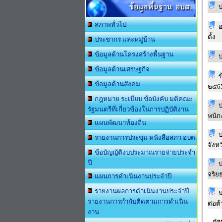
ข้อมูลพื้นฐาน อบต.
ป
สภาพทั่วไป
อ
ตั้ง
ประชากร และหมู่บ้าน
ข้อมูลด้านโครงสร้างพื้นฐาน
ข้อมูลด้านเศรษฐกิจ
ข
ข้อมูลด้านสังคม
๒๕6
กฎหมาย ระเบียบ ข้อบังคับ มติคณะ
ป
รัฐมนตรีที่เกี่ยวข้องในการปฏิบัติงาน
พนัก
แผนพัฒนาท้องถิ่น
ป
รายงานการประชุม หนังสือสภา อบต.
จังหว
ข้อบัญญัติงบประมาณรายจ่ายประจำ
ปี
ป
จริย
แผนการดำเนินงานประจำปี
รายงานผลการดำเนินงานประจำปี
น
รายงานการกำกับติดตามการดำเนิน
ต่อต
งาน
ก่อ