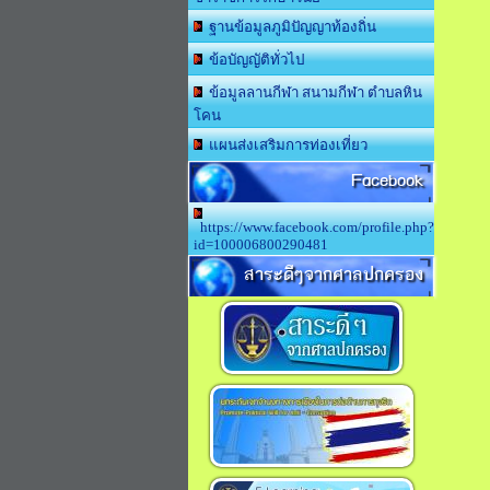
ฐานข้อมูลภูมิปัญญาท้องถิ่น
ข้อบัญญัติทั่วไป
ข้อมูลลานกีฬา สนามกีฬา ตำบลหิน
โคน
แผนส่งเสริมการท่องเที่ยว
Facebook
https://www.facebook.com/profile.php?
id=100006800290481
สาระดีๆจากศาลปกครอง