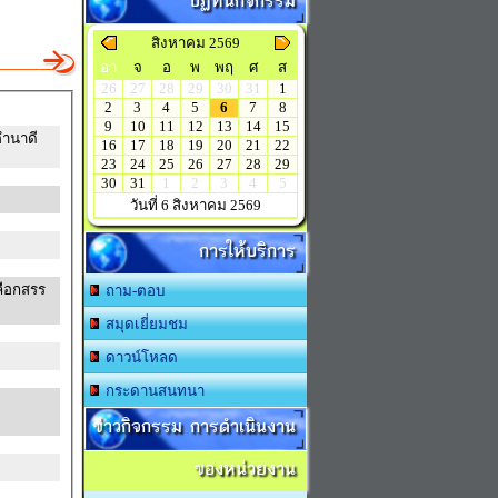
ปฏิทินกิจกรรม
สิงหาคม 2569
อา
จ
อ
พ
พฤ
ศ
ส
26
27
28
29
30
31
1
2
3
4
5
6
7
8
9
10
11
12
13
14
15
ำนาดี
16
17
18
19
20
21
22
23
24
25
26
27
28
29
30
31
1
2
3
4
5
วันที่ 6 สิงหาคม 2569
การให้บริการ
ลือกสรร
ถาม-ตอบ
สมุดเยี่ยมชม
ดาวน์โหลด
กระดานสนทนา
ข่าวกิจกรรม การดำเนินงาน
ของหน่วยงาน