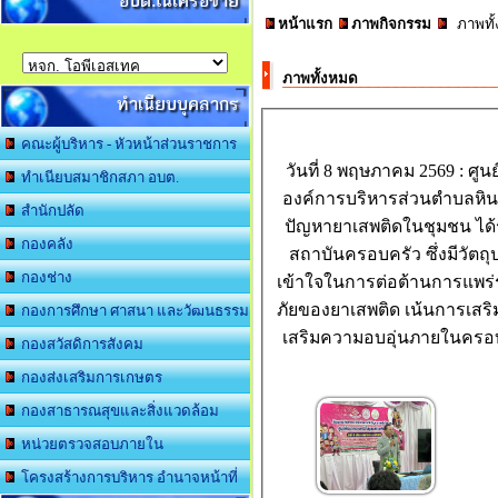
อบต.ในเครือข่าย
หน้าแรก
ภาพกิจกรรม
ภาพทั
ภาพทั้งหมด
ทำเนียบบุคลากร
คณะผู้บริหาร - หัวหน้าส่วนราชการ
วันที่​ 8​ พฤษภาคม​ 2569 :
ทำเนียบสมาชิกสภา อบต.
องค์การบริหารส่วนตำบลหิน
สำนักปลัด
ปัญหายาเสพติดในชุมชน​ ไ
กองคลัง
สถาบันครอบครัว ซึ่งมีวัตถุ
กองช่าง
เข้าใจในการต่อต้านการแพร
ภัยของยาเสพติด เน้นการเสร
กองการศึกษา ศาสนา และวัฒนธรรม
เสริมความอบอุ่นภายในครอบ
กองสวัสดิการสังคม
กองส่งเสริมการเกษตร
กองสาธารณสุขและสิ่งแวดล้อม
หน่วยตรวจสอบภายใน
โครงสร้างการบริหาร อำนาจหน้าที่