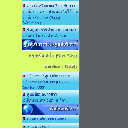
การส่งเสริมและบริหารจัดการ
องค์กร ปกครองส่วนท้องถิ่นให้เป็น
องค์กรสุข ภาวะ (Happy
Workplace)
ข้อมูลการใช้จ่ายเงินสะสมของ
องค์กรปกครองส่วนท้องถิ่น
ศูนย์บริการร่วม/ศูนย์บริการ
แบบเบ็ดเสร็จ (One Stop
Service : OSS)
บริการของศูนย์บริการร่วม/
บริการแบบเบ็ดเสร็จ (One Stop
Service : OSS)
ศูนย์ข้อมูลข่าวสาร
อิเล็กทรอนิกส์ อบต.หินโคน
เว็บไซต์บริการ
กรมส่งเสริมการปกครอง
จังหวัดบุรีรัมย์