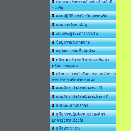
ประมวลจริยธรรมสำหรับเจ้าหน้าที่
ของรัฐ
แผนปฏิบัติการป้องกันการทุจริต
แผนการจัดหาพัสดุ
งบแสดงฐานะทางการเงิน
ข้อมูลรายรับรายจ่าย
สรุปผลการจัดซื้อจัดจ้าง
หลักเกณฑ์การบริหารและพัฒนา
ทรัพยากรบุคคล
นโยบาย การดำเนินการตามนโยบาย
การบริหารทรัพยากรบุคคล
แผนอัตรากำลังพนักงาน 3 ปี
แผนอัตรากำลังพนักงานจ้าง 4 ปี
แผนพัฒนาบุคลากร
คู่มือการปฏิบัติงานขององค์กร
ปกครองส่วนท้องถิ่น
คู่มือประชาชน