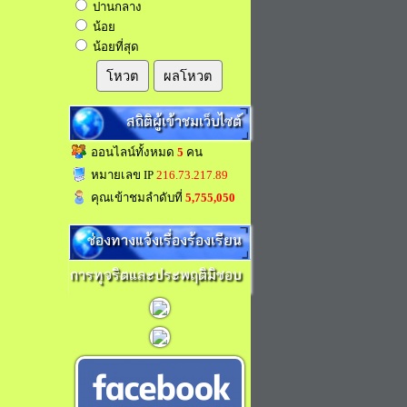
ปานกลาง
น้อย
น้อยที่สุด
โหวต
ผลโหวต
สถิติผู้เข้าชมเว็บไซต์
ออนไลน์ทั้งหมด
5
คน
หมายเลข IP
216.73.217.89
คุณเข้าชมลำดับที่
5,755,050
ช่องทางแจ้งเรื่องร้องเรียน
การทุจริตและประพฤติมิชอบ