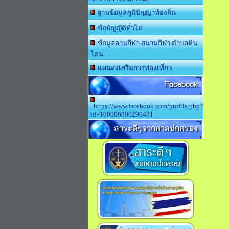
ฐานข้อมูลภูมิปัญญาท้องถิ่น
ข้อบัญญัติทั่วไป
ข้อมูลลานกีฬา สนามกีฬา ตำบลหิน
โคน
แผนส่งเสริมการท่องเที่ยว
Facebook
https://www.facebook.com/profile.php?
id=100006800290481
สาระดีๆจากศาลปกครอง